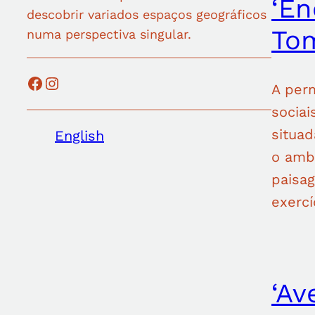
‘En
descobrir variados espaços geográficos
Tom
numa perspectiva singular.
Facebook
Instagram
A per
sociai
situa
English
o ambi
paisa
exerc
‘Av