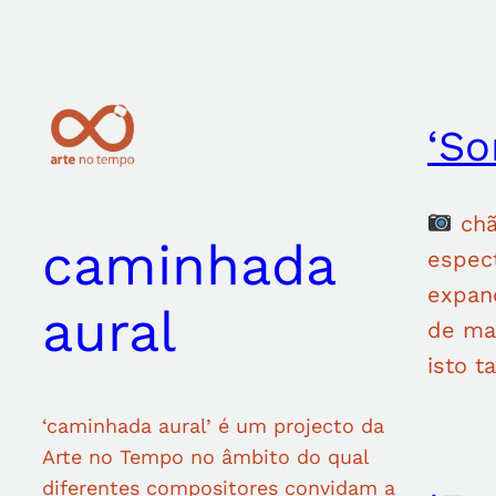
Saltar
para
o
conteúdo
‘So
chã
caminhada
espec
expand
aural
de ma
isto 
‘caminhada aural’ é um projecto da
Arte no Tempo no âmbito do qual
diferentes compositores convidam a